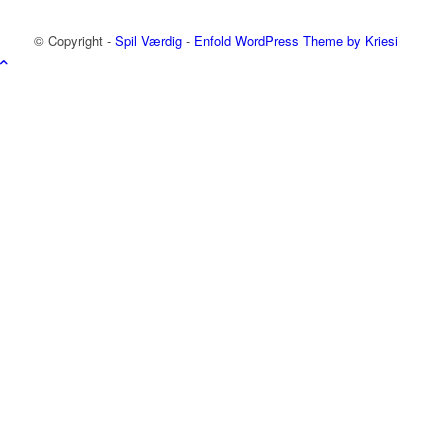
© Copyright -
Spil Værdig
-
Enfold WordPress Theme by Kriesi