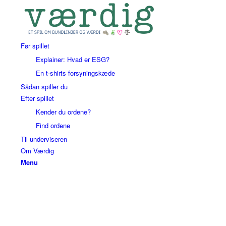
Før spillet
Explainer: Hvad er ESG?
En t-shirts forsyningskæde
Sådan spiller du
Efter spillet
Kender du ordene?
Find ordene
Til underviseren
Om Værdig
Menu